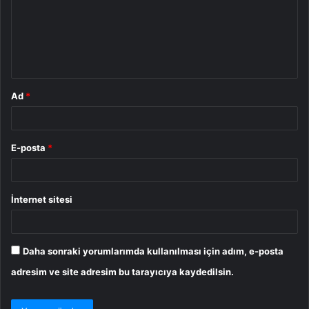
u
m
*
Ad
*
E-posta
*
İnternet sitesi
Daha sonraki yorumlarımda kullanılması için adım, e-posta
adresim ve site adresim bu tarayıcıya kaydedilsin.