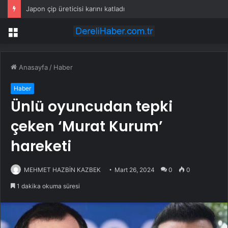
Japon çip üreticisi karını katladı
Menü
Anasayfa
/
Haber
Haber
Ünlü oyuncudan tepki
çeken ‘Murat Kurum’
hareketi
MEHMET HAZBİN KAZBEK
Mart 26, 2024
0
0
1 dakika okuma süresi