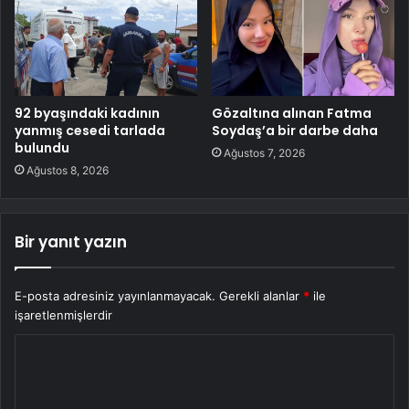
92 byaşındaki kadının
Gözaltına alınan Fatma
yanmış cesedi tarlada
Soydaş’a bir darbe daha
bulundu
Ağustos 7, 2026
Ağustos 8, 2026
Bir yanıt yazın
E-posta adresiniz yayınlanmayacak.
Gerekli alanlar
*
ile
işaretlenmişlerdir
Y
o
r