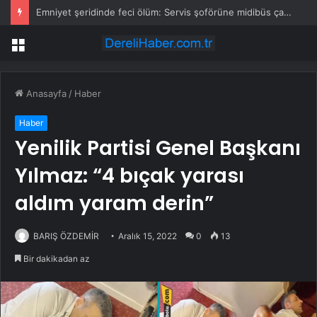
Emniyet şeridinde feci ölüm: Servis şoförüne midibüs çarptı
Menü
Anasayfa
/
Haber
Haber
Yenilik Partisi Genel Başkanı
Yılmaz: “4 bıçak yarası
aldım yaram derin”
BARIŞ ÖZDEMİR
Aralık 15, 2022
0
13
Bir dakikadan az