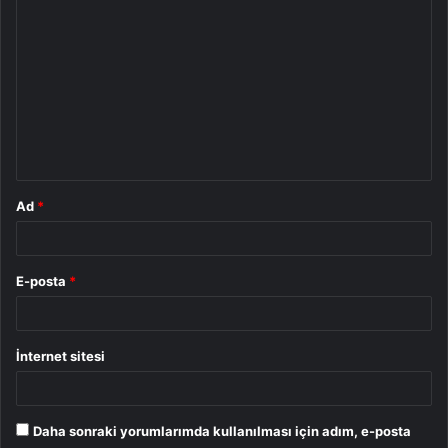
Y
o
r
u
m
*
Ad
*
E-posta
*
İnternet sitesi
Daha sonraki yorumlarımda kullanılması için adım, e-posta