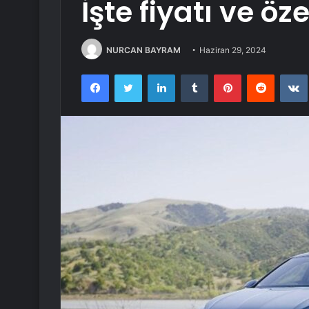
İşte fiyatı ve öze
NURCAN BAYRAM
Haziran 29, 2024
Facebook
Twitter
LinkedIn
Tumblr
Pinterest
Reddit