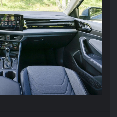
erest
Reddit
VKontakte
Odnoklassniki
Pocket
E-Posta ile paylaş
Yazdır