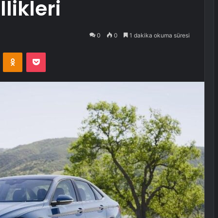
llikleri
0
0
1 dakika okuma süresi
VKontakte
Odnoklassniki
Pocket