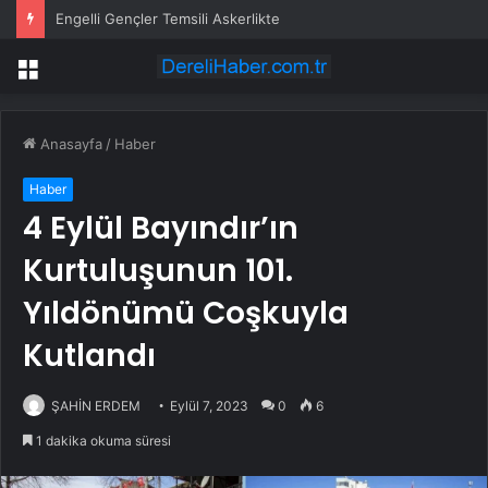
Engelli Gençler Temsili Askerlikte
Menü
Anasayfa
/
Haber
Haber
4 Eylül Bayındır’ın
Kurtuluşunun 101.
Yıldönümü Coşkuyla
Kutlandı
ŞAHİN ERDEM
Eylül 7, 2023
0
6
1 dakika okuma süresi