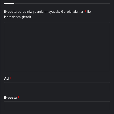
E-posta adresiniz yayınlanmayacak.
Gerekli alanlar
*
ile
işaretlenmişlerdir
Y
o
r
u
m
*
Ad
*
E-posta
*