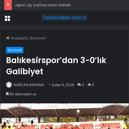
Japon çip üreticisi karını katladı
Menü
Anasayfa
/
Ekonomi
Ekonomi
Balıkesirspor’dan 3-0’lık
Galibiyet
NURCAN BAYRAM
Şubat 6, 2026
0
0
Bir dakikadan az