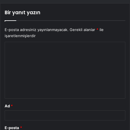
Bir yanıt yazın
E-posta adresiniz yayınlanmayacak.
Gerekli alanlar
*
ile
işaretlenmişlerdir
Y
o
r
u
m
*
Ad
*
E-posta
*