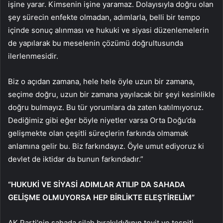
işine yarar. Kimsenin işine yaramaz. Dolayısıyla doğru olan
şey sürecin enfekte olmadan, adımlarla, belli bir tempo
içinde sonuç alınması ve hukuki ve siyasi düzenlemelerin
de yapılarak bu meselenin çözümü doğrultusunda
ilerlenmesidir.
Biz o açıdan zamana, hele hele öyle uzun bir zamana,
seçime doğru, uzun bir zamana yayılacak bir şeyi kesinlikle
doğru bulmayız. Bu tür yorumlara da zaten katılmıyoruz.
Dediğimiz gibi eğer böyle niyetler varsa Orta Doğu’da
gelişmekte olan çeşitli süreçlerin farkında olmamak
anlamına gelir bu. Biz farkındayız. Öyle umut ediyoruz ki
devlet de iktidar da bunun farkındadır.”
“HUKUKİ VE SİYASİ ADIMLAR ATILIP DA SAHADA
GELİŞME OLMUYORSA HEP BİRLİKTE ELEŞTİRELİM”
AK Parti’nin sahada silah bırakıldığının teyit ve tespiti