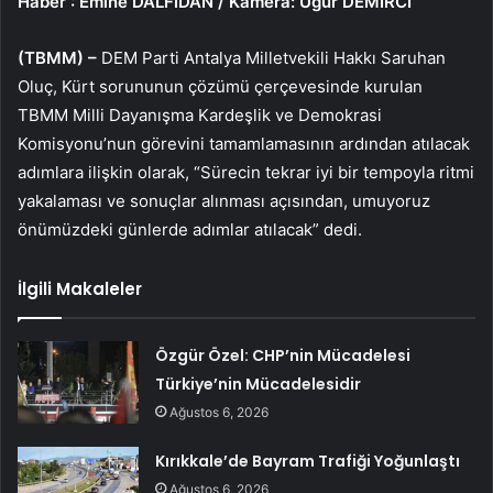
Haber
: Emine DALFİDAN / Kamera: Uğur DEMİRCİ
(TBMM) –
DEM Parti Antalya Milletvekili Hakkı Saruhan
Oluç, Kürt sorununun çözümü çerçevesinde kurulan
TBMM Milli Dayanışma Kardeşlik ve Demokrasi
Komisyonu’nun görevini tamamlamasının ardından atılacak
adımlara ilişkin olarak, “Sürecin tekrar iyi bir tempoyla ritmi
yakalaması ve sonuçlar alınması açısından, umuyoruz
önümüzdeki günlerde adımlar atılacak” dedi.
İlgili Makaleler
Özgür Özel: CHP’nin Mücadelesi
Türkiye’nin Mücadelesidir
Ağustos 6, 2026
Kırıkkale’de Bayram Trafiği Yoğunlaştı
Ağustos 6, 2026