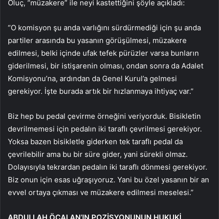
Oluç, “müzakere” ile neyi kastettiğini şöyle açıkladı:
“O komisyon şu anda varlığını sürdürmediği için şu anda
partiler arasında bu yasanın görüşülmesi, müzakere
edilmesi, belki içinde ufak tefek pürüzler varsa bunların
giderilmesi, bir istişarenin olması, ondan sonra da Adalet
Komisyonu’na, ardından da Genel Kurul’a gelmesi
gerekiyor. İşte burada artık bir hızlanmaya ihtiyaç var.”
Biz hep bu pedal çevirme örneğini veriyorduk. Bisikletin
devrilmemesi için pedalın iki taraflı çevrilmesi gerekiyor.
Yoksa bazen bisikletle giderken tek taraflı pedal da
çevrilebilir ama bu bir süre gider, yani sürekli olmaz.
Dolayısıyla tekrardan pedalın iki taraflı dönmesi gerekiyor.
Biz onun için esas uğraşıyoruz. Yani bu özel yasanın bir an
evvel ortaya çıkması ve müzakere edilmesi meselesi.”
ABDULLAH ÖCALAN’IN POZİSYONUNUN HUKUKİ