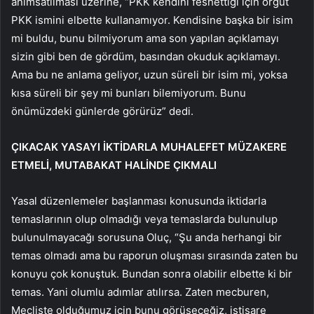
anımsatılması üzerine, “PKK kendini feshettiği için örgüt
PKK ismini elbette kullanamıyor. Kendisine başka bir isim
mi buldu, bunu bilmiyorum ama son yapılan açıklamayı
sizin gibi ben de gördüm, basından okuduk açıklamayı.
Ama bu ne anlama geliyor, uzun süreli bir isim mi, yoksa
kısa süreli bir şey mi bunları bilemiyorum. Bunu
önümüzdeki günlerde görürüz” dedi.
ÇIKACAK YASAYI İKTİDARLA MUHALEFET MÜZAKERE
ETMELİ, MUTABAKAT HALİNDE ÇIKMALI
Yasal düzenlemeler başlanması konusunda iktidarla
temaslarının olup olmadığı veya temaslarda bulunulup
bulunulmayacağı sorusuna Oluç, “Şu anda herhangi bir
temas olmadı ama bu raporun oluşması sırasında zaten bu
konuyu çok konuştuk. Bundan sonra olabilir elbette ki bir
temas. Yani olumlu adımlar atılırsa. Zaten mecburen,
Mecliste olduğumuz için bunu görüşeceğiz, istişare