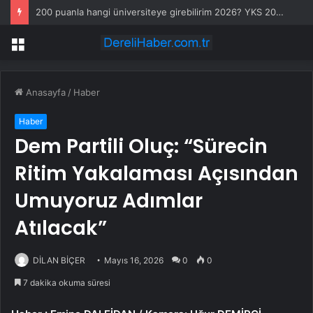
200 puanla hangi üniversiteye girebilirim 2026? YKS 200 puanla tercih edilebilecek üniversite ve bölümler
Menü
Anasayfa
/
Haber
Haber
Dem Partili Oluç: “Sürecin
Ritim Yakalaması Açısından
Umuyoruz Adımlar
Atılacak”
DİLAN BİÇER
Mayıs 16, 2026
0
0
7 dakika okuma süresi