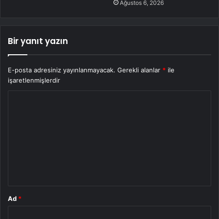
Ağustos 6, 2026
Bir yanıt yazın
E-posta adresiniz yayınlanmayacak.
Gerekli alanlar
*
ile
işaretlenmişlerdir
Y
o
r
u
m
*
Ad
*