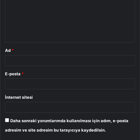
r
u
m
*
Ad
*
E-posta
*
İnternet sitesi
Daha sonraki yorumlarımda kullanılması için adım, e-posta
adresim ve site adresim bu tarayıcıya kaydedilsin.