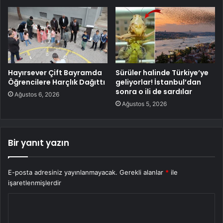
Hayırsever Çift Bayramda
Sürüler halinde Türkiye’ye
Öğrencilere Harçlık Dağıttı
geliyorlar! İstanbul’dan
sonra o ili de sardılar
Ağustos 6, 2026
Ağustos 5, 2026
Bir yanıt yazın
E-posta adresiniz yayınlanmayacak.
Gerekli alanlar
*
ile
işaretlenmişlerdir
Y
o