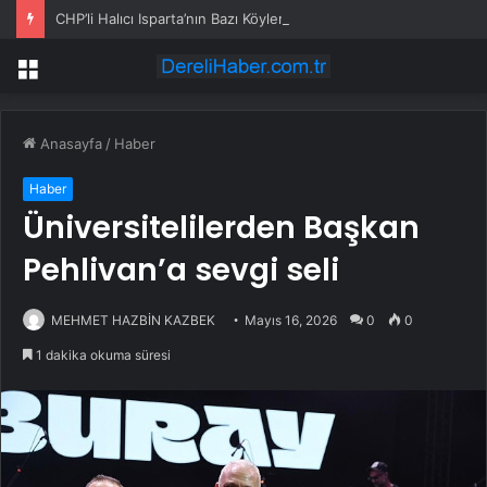
CHP’li Halıcı Isparta’nın Bazı Köylerini Ziyaret Etti
Menü
Anasayfa
/
Haber
Haber
Üniversitelilerden Başkan
Pehlivan’a sevgi seli
MEHMET HAZBİN KAZBEK
Mayıs 16, 2026
0
0
1 dakika okuma süresi