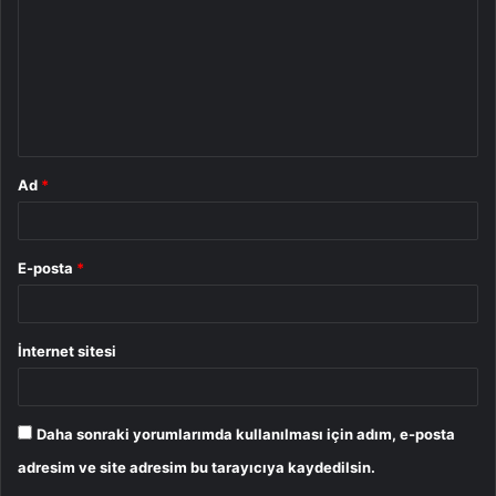
r
u
m
*
Ad
*
E-posta
*
İnternet sitesi
Daha sonraki yorumlarımda kullanılması için adım, e-posta
adresim ve site adresim bu tarayıcıya kaydedilsin.