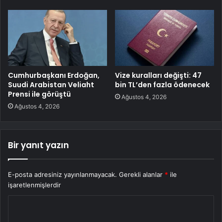
Cumhurbaşkanı Erdoğan,
Vize kuralları değişti: 47
Suudi Arabistan Veliaht
bin TL’den fazla ödenecek
Prensi ile görüştü
Ağustos 4, 2026
Ağustos 4, 2026
Bir yanıt yazın
E-posta adresiniz yayınlanmayacak.
Gerekli alanlar
*
ile
işaretlenmişlerdir
Y
o