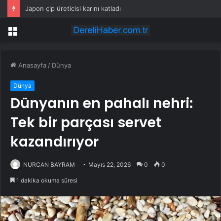
Japon çip üreticisi karını katladı
Menü
Anasayfa
/
Dünya
Dünya
Dünyanın en pahalı nehri:
Tek bir parçası servet
kazandırıyor
NURCAN BAYRAM
Mayıs 22, 2026
0
0
1 dakika okuma süresi