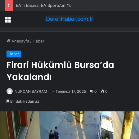
EA’in Başına, EA Sports’un Yöneticisi Getirildi
Menü
Anasayfa
/
Haber
Haber
Firari Hükümlü Bursa’da
Yakalandı
NURCAN BAYRAM
Temmuz 17, 2025
0
0
Bir dakikadan az