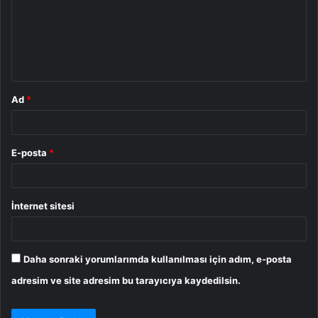
u
m
*
Ad
*
E-posta
*
İnternet sitesi
Daha sonraki yorumlarımda kullanılması için adım, e-posta
adresim ve site adresim bu tarayıcıya kaydedilsin.