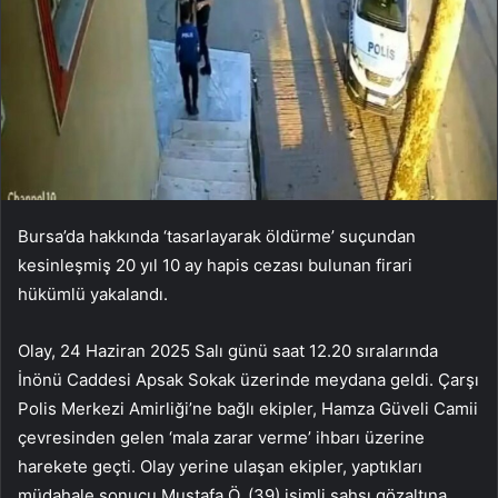
Bursa’da hakkında ‘tasarlayarak öldürme’ suçundan
kesinleşmiş 20 yıl 10 ay hapis cezası bulunan firari
hükümlü yakalandı.
Olay, 24 Haziran 2025 Salı günü saat 12.20 sıralarında
İnönü Caddesi Apsak Sokak üzerinde meydana geldi. Çarşı
Polis Merkezi Amirliği’ne bağlı ekipler, Hamza Güveli Camii
çevresinden gelen ‘mala zarar verme’ ihbarı üzerine
harekete geçti. Olay yerine ulaşan ekipler, yaptıkları
müdahale sonucu Mustafa Ö. (39) isimli şahsı gözaltına