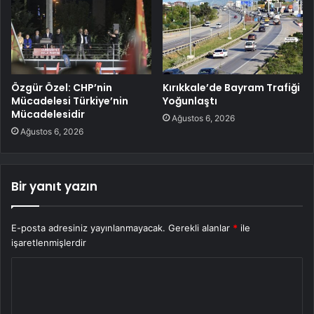
Özgür Özel: CHP’nin
Kırıkkale’de Bayram Trafiği
Mücadelesi Türkiye’nin
Yoğunlaştı
Mücadelesidir
Ağustos 6, 2026
Ağustos 6, 2026
Bir yanıt yazın
E-posta adresiniz yayınlanmayacak.
Gerekli alanlar
*
ile
işaretlenmişlerdir
Y
o
r