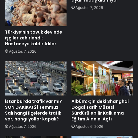
aydır maaş alamıyor
Ağustos 7, 2026
Türkiye’nin tavuk devinde
işçiler zehirlendi:
Hastaneye kaldırıldılar
Ağustos 7, 2026
İstanbul’da trafik var mı?
Albüm: Çin’deki Shanghai
SON DAKİKA! 21 Temmuz
Doğal Tarih Müzesi
Salı hangi ilçelerde trafik
Sürdürülebilir Kalkınma
var, hangi yollar kapalı?
Eğitim Alanını Açtı
Ağustos 7, 2026
Ağustos 6, 2026