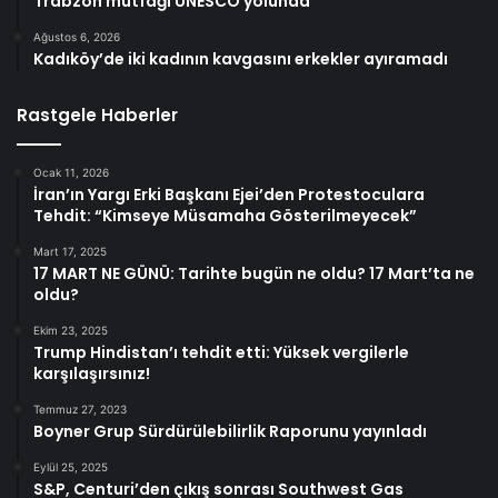
Trabzon mutfağı UNESCO yolunda
Ağustos 6, 2026
Kadıköy’de iki kadının kavgasını erkekler ayıramadı
Rastgele Haberler
Ocak 11, 2026
İran’ın Yargı Erki Başkanı Ejei’den Protestoculara
Tehdit: “Kimseye Müsamaha Gösterilmeyecek”
Mart 17, 2025
17 MART NE GÜNÜ: Tarihte bugün ne oldu? 17 Mart’ta ne
oldu?
Ekim 23, 2025
Trump Hindistan’ı tehdit etti: Yüksek vergilerle
karşılaşırsınız!
Temmuz 27, 2023
Boyner Grup Sürdürülebilirlik Raporunu yayınladı
Eylül 25, 2025
S&P, Centuri’den çıkış sonrası Southwest Gas