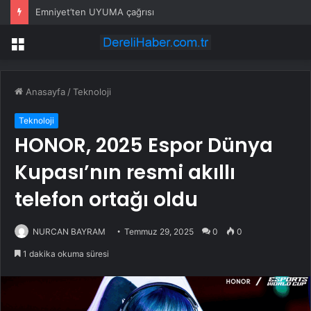
Emniyet’ten UYUMA çağrısı
Menü
Anasayfa
/
Teknoloji
Teknoloji
HONOR, 2025 Espor Dünya
Kupası’nın resmi akıllı
telefon ortağı oldu
NURCAN BAYRAM
Temmuz 29, 2025
0
0
1 dakika okuma süresi