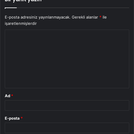
E-posta adresiniz yayınlanmayacak.
Gerekli alanlar
*
ile
işaretlenmişlerdir
Y
o
r
u
m
*
Ad
*
E-posta
*