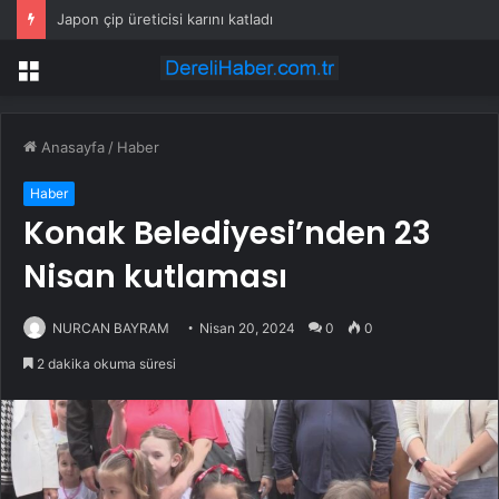
Japon çip üreticisi karını katladı
Menü
Anasayfa
/
Haber
Haber
Konak Belediyesi’nden 23
Nisan kutlaması
NURCAN BAYRAM
Nisan 20, 2024
0
0
2 dakika okuma süresi