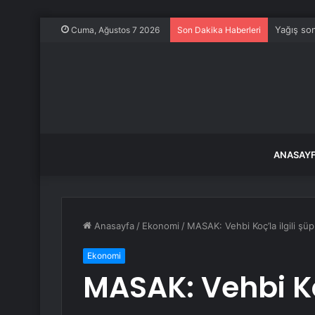
Yağış son
Cuma, Ağustos 7 2026
Son Dakika Haberleri
ANASAY
Anasayfa
/
Ekonomi
/
MASAK: Vehbi Koç’la ilgili şüp
Ekonomi
MASAK: Vehbi Koç