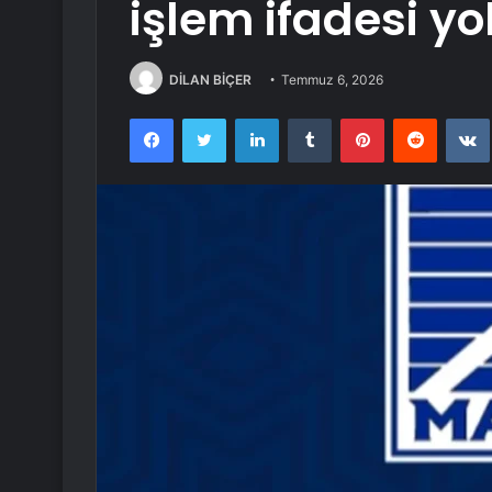
işlem ifadesi yo
DİLAN BİÇER
Temmuz 6, 2026
Facebook
Twitter
LinkedIn
Tumblr
Pinterest
Reddit