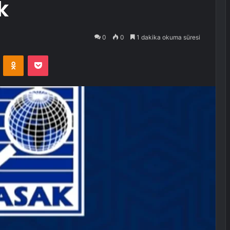
k
0
0
1 dakika okuma süresi
VKontakte
Odnoklassniki
Pocket