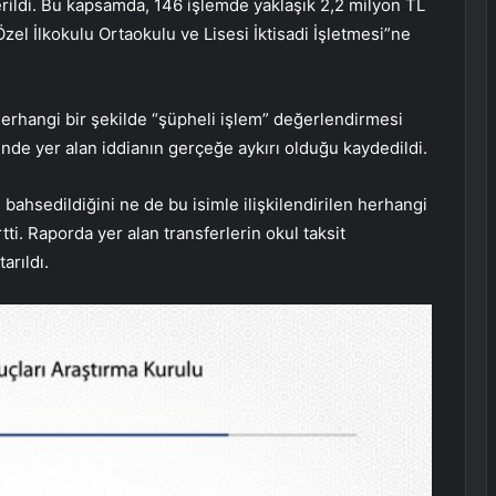
erildi. Bu kapsamda, 146 işlemde yaklaşık 2,2 milyon TL
Özel İlkokulu Ortaokulu ve Lisesi İktisadi İşletmesi”ne
erhangi bir şekilde “şüpheli işlem” değerlendirmesi
de yer alan iddianın gerçeğe aykırı olduğu kaydedildi.
bahsedildiğini ne de bu isimle ilişkilendirilen herhangi
rtti. Raporda yer alan transferlerin okul taksit
arıldı.