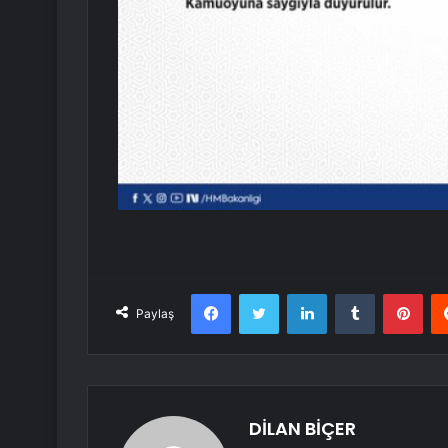
Facebook
Twitter
LinkedIn
Tumblr
Pint
Paylaş
DİLAN BİÇER