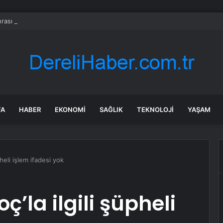
rası deniz uyarısı! Bulanık ve kötü kokulu suda yüzmeyin
FA
HABER
EKONOMI
SAĞLIK
TEKNOLOJI
YAŞAM
heli işlem ifadesi yok
’la ilgili şüpheli