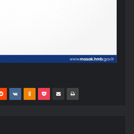
erest
Reddit
VKontakte
Odnoklassniki
Pocket
E-Posta ile paylaş
Yazdır