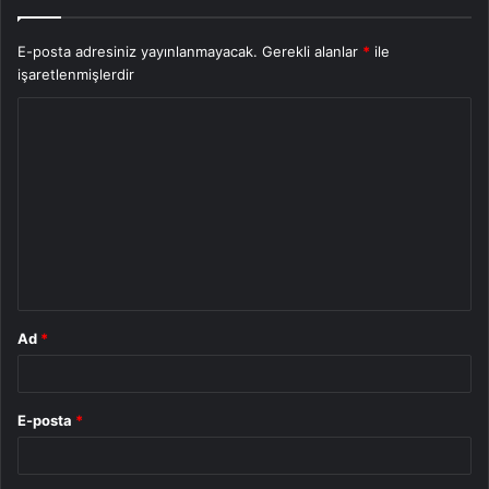
E-posta adresiniz yayınlanmayacak.
Gerekli alanlar
*
ile
işaretlenmişlerdir
Y
o
r
u
m
*
Ad
*
E-posta
*