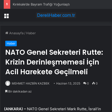
Kırıkkale’de Bayram Trafiği Yoğunlaştı
Menü
Anasayfa
/
Haber
Haber
NATO Genel Sekreteri Rutte:
Krizin Derinleşmemesi İçin
Acil Harekete Geçilmeli
MEHMET HAZBİN KAZBEK
Haziran 13, 2025
0
0
Bir dakikadan az
(ANKARA) –
NATO Genel Sekreteri Mark Rutte, İsrail’in