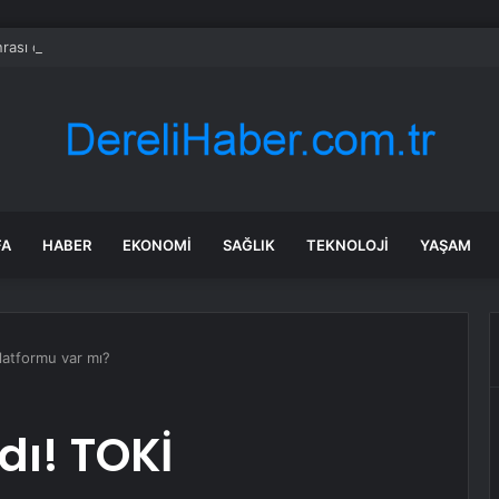
rası deniz uyarısı! Bulanık ve kötü kokulu suda yüzmeyin
FA
HABER
EKONOMI
SAĞLIK
TEKNOLOJI
YAŞAM
latformu var mı?
dı! TOKİ