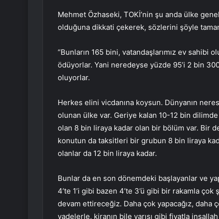
Mehmet Özhaseki, TOKİ’nin şu anda ülke geneli
olduğuna dikkati çekerek, sözlerini şöyle tama
“Bunların 165 bini, vatandaşlarımız ev sahibi ol
ödüyorlar. Yani neredeyse yüzde 95’i 2 bin 300 l
oluyorlar.
Herkes elini vicdanına koysun. Dünyanın neresind
olunan ülke var. Geriye kalan 10-12 bin dilimd
olan 8 bin liraya kadar olan bir bölüm var. Bir 
konutun da taksitleri bir grubun 8 bin liraya kada
olanlar da 12 bin liraya kadar.
Bunlar da en son dönemdeki başlayanlar ve yapıl
4’te 1’i gibi bazen 4’te 3’ü gibi bir rakamla çok 
devam ettireceğiz. Daha çok yapacağız, daha ç
vadelerle, kiranın bile yarısı gibi fiyatla inşal