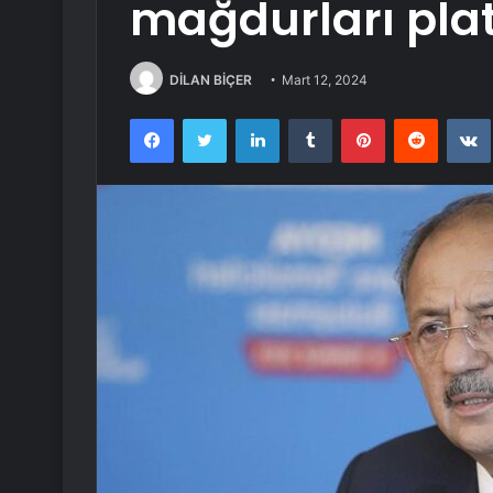
mağdurları pla
DİLAN BİÇER
Mart 12, 2024
Facebook
Twitter
LinkedIn
Tumblr
Pinterest
Reddit