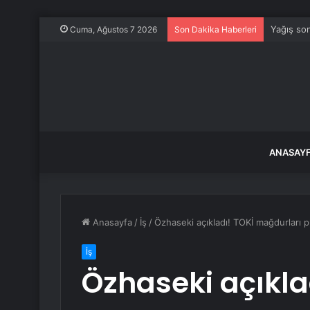
Yağış son
Cuma, Ağustos 7 2026
Son Dakika Haberleri
ANASAY
Anasayfa
/
İş
/
Özhaseki açıkladı! TOKİ mağdurları p
İş
Özhaseki açıkla