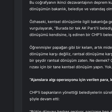
Bu coğrafyanın ikinci dezavantajının deprem k
dönüşümün bakanlık, belediye ve vatandaş olma
Özhaseki, kentsel dönüşümle ilgili bakanlığa g
vurgulayarak, “Burada bir tek AK Parti’li beled
dönüşümü kendisine, iş edinen bir CHP’li bel
Öğrenmişler papağan gibi bir kelam, artık mid
dönüşüme karşı değiliz, rantsal dönüşüme karş
bir şeydir rantsal dönüşüm zaten. Ne demek? Ç
rızası için bir tane kentsel dönüşüm yapın. Yok
“Ajanslara algı operasyonu için verilen para, 
CHP’li başkanların yönettiği belediyelerin süre
şöyle devam etti:
“Bütün dünyayı herkes geziyor, naçizane ben de