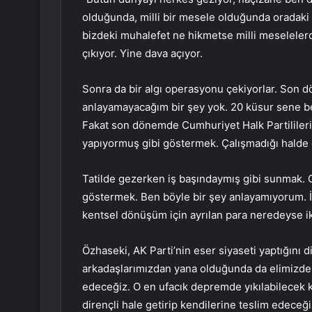
olduğunda, milli bir mesele olduğunda oradaki p
bizdeki muhalefet ne hikmetse milli meselelerde 
çıkıyor. Yine dava açıyor.
Sonra da bir algı operasyonu çekiyorlar. Son 
anlayamayacağım bir şey yok. 20 küsur sene bel
Fakat son dönemde Cumhuriyet Halk Partilileri
yapıyormuş gibi göstermek. Çalışmadığı halde
Tatilde gezerken iş başındaymış gibi sunmak. 
göstermek. Ben böyle bir şey anlayamıyorum. İs
kentsel dönüşüm için ayrılan para neredeyse iki 
Özhaseki, AK Parti’nin eser siyaseti yaptığını dil
arkadaşlarımızdan yana olduğunda da elimizde
edeceğiz. O en ufacık depremde yıkılabilecek k
dirençli hale getirip kendilerine teslim edeceğiz