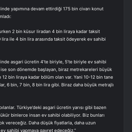
nde yapımına devam ettirdiği 175 bin civarı konut
mladı:
urken 2 bin küsur liradan 4 bin liraya kadar taksit
ira ile 4 bin lira arasında taksit ödeyerek ev sahibi
e asgari ücretin 4’te biriyle, 5’te biriyle ev sahibi
e ise son dönemde başlayan, biraz metrekareleri büyük
de 12 bin liraya kadar bölüm olan var. Yani 10-12 bin tane
r, 6 bin, 7 bin, 8 bin lira gibi. Biraz daha büyük metrajlı
anlar. Türkiye’deki asgari ücretin yarısı gibi bazen
şükür binlerce insan ev sahibi olabiliyor. Biz bunları
ok vereceğiz. Daha düşük fiyatlarla, daha uzun
lah ev sahibi yapmaya gayret edeceğiz.”