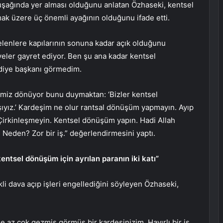
uşağında yer alması olduğunu anlatan Özhaseki, kentsel
k üzere üç önemli ayağının olduğunu ifade etti.
elenlere kapılarının sonuna kadar açık olduğunu
iyeler gayret ediyor. Ben şu ana kadar kentsel
ediye başkanı görmedim.
emiz dönüyor bunu duymaktan: ‘Bizler kentsel
ıyız.’ Kardeşim ne olur rantsal dönüşüm yapmayın. Ayıp
irkinleşmeyin. Kentsel dönüşüm yapın. Hadi Allah
. Neden? Zor bir iş.” değerlendirmesini yaptı.
kentsel dönüşüm için ayrılan paranın iki katı”
kli dava açıp işleri engellediğini söyleyen Özhaseki,
 az çok gezmiş görmüş bir kardeşinizim. Hayırlı bir iş