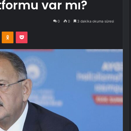
tformu var mı?
0
0
3 dakika okuma süresi
VKontakte
Odnoklassniki
Pocket