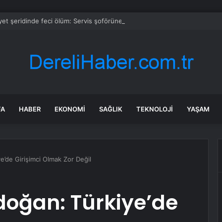
et şeridinde feci ölüm: Servis şoförüne midibüs çarptı
FA
HABER
EKONOMI
SAĞLIK
TEKNOLOJI
YAŞAM
’de Girişimci Olmak Zor Değil
doğan: Türkiye’de