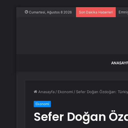
Emniy
Cumartesi, Ağustos 8 2026
Son Dakika Haberleri
ANASAY
Anasayfa
/
Ekonomi
/
Sefer Doğan Özdoğan: Türkiye
Ekonomi
Sefer Doğan Öz