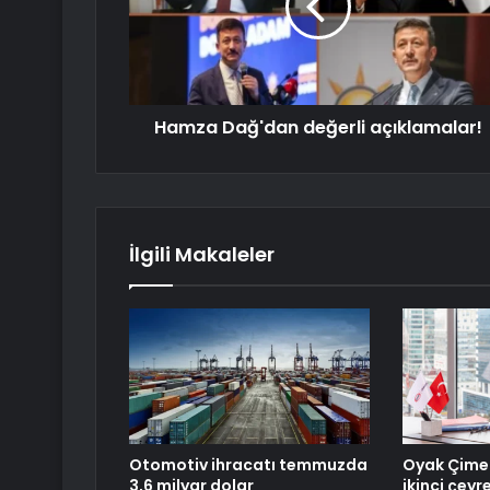
Hamza Dağ'dan değerli açıklamalar!
İlgili Makaleler
Otomotiv ihracatı temmuzda
Oyak Çime
3,6 milyar dolar
ikinci çeyr