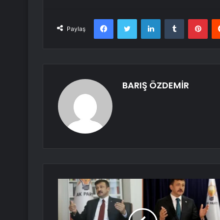
Facebook
Twitter
LinkedIn
Tumblr
Pint
Paylaş
BARIŞ ÖZDEMİR