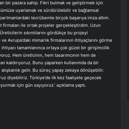
nan bir pazara sahip. Fikri bulmak ve geliştirmek için
nümüze uyarlamak ve sürdürülebilir ve bağlamsal
epartmanlardaki tecrübemle birçok başarıya imza attım.
t firmaları ile ortak projeler gerçekleştirdim. Uzun
reticilerin sıkıntılarını gördükçe bu projeyi
e Avrupa’daki mimarlık firmalarının ihtiyaçlarını görme
n ihtiyacı tamamlanınca ortaya çok güzel bir girişimcilik
üyoruz. Hem üreticinin, hem tasarımcının hem de
tadan kaldırıyoruz. Bunu yaparken kullanımda da bir
ir alışkanlık gelir. Bu süreç yapay zekaya dönüşebilir.
uz diyebiliriz. Türkiye’de ilk kez faaliyete geçecek
uyurmak için gün sayıyoruz.’ açıklama yaptı.