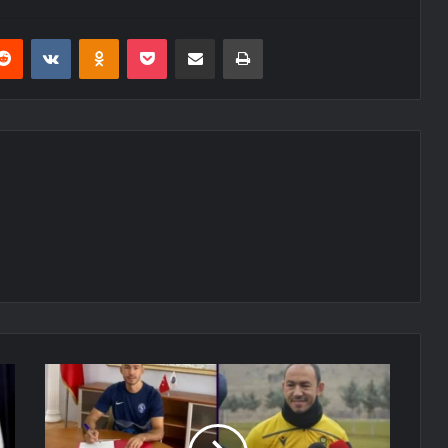
erest
Reddit
VKontakte
Odnoklassniki
Pocket
E-Posta ile paylaş
Yazdır