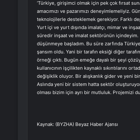
‘Türkiye, girişimci olmak için pek çok fırsat su
amacımızı ve pazarımızı deneyimlemeliyiz. Gü
teknolojilerle desteklemek gerekiyor. Farklı d
Yurt içi ve yurt dışında imalatçı, mimar ve inşaa
süredir inşaat ve imalat sektörünün içindeyim. Ü
düşünmeye başladım. Bu süre zarfında Türkiye v
şansım oldu. Yani bir tarafın eksiği diğer tarafı
örneği çıktı. Bugün emeğe dayalı bir şeyi çöz
kullanıcının işçilikten kaynaklı sıkıntılarını or
değişiklik oluyor. Bir alışkanlık gider ve yeni b
Aslında yeni bir sistem hatta sektör oluşturuyor
olması bizim için ayrı bir mutluluk. Projemizi d
Kaynak: (BYZHA) Beyaz Haber Ajansı