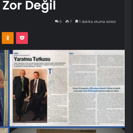
 Zor Değil
0
7
1 dakika okuma süresi
VKontakte
Odnoklassniki
Pocket