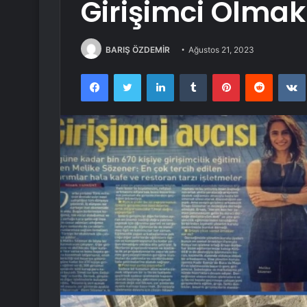
Girişimci Olmak
BARIŞ ÖZDEMİR
Ağustos 21, 2023
Facebook
Twitter
LinkedIn
Tumblr
Pinterest
Reddit