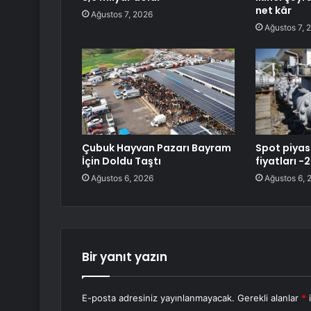
net kâr
Ağustos 7, 2026
Ağustos 7, 
Çubuk Hayvan Pazarı Bayram
Spot piya
İçin Doldu Taştı
fiyatları 
Ağustos 6, 2026
Ağustos 6, 
Bir yanıt yazın
E-posta adresiniz yayınlanmayacak.
Gerekli alanlar
*
i