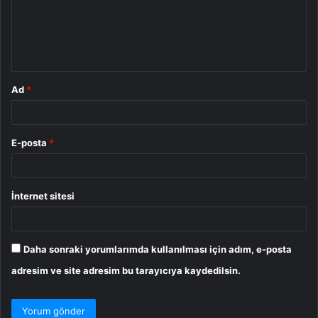
u
m
*
Ad
*
E-posta
*
İnternet sitesi
Daha sonraki yorumlarımda kullanılması için adım, e-posta
adresim ve site adresim bu tarayıcıya kaydedilsin.