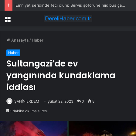
Emniyet şeridinde feci ölüm: Servis şoförüne midibüs çarptı
Menü
Anasayfa
/
Haber
Haber
Sultangazi’de ev
yangınında kundaklama
iddiası
ŞAHİN ERDEM
Şubat 22, 2023
0
8
1 dakika okuma süresi