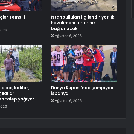
çler Temsili
İstanbulluları ilgilendiriyor: İki
havalimanı birbirine
bağlanacak
2026
Ağustos 6, 2026
e başladılar,
Dünya Kupası’nda şampiyon
ıldılar:
İspanya
en talep yağıyor
Ağustos 6, 2026
2026