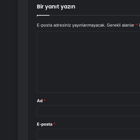
Bir yanıt yazın
E-posta adresiniz yayınlanmayacak.
Gerekli alanlar
*
i
Y
o
r
u
m
*
Ad
*
E-posta
*