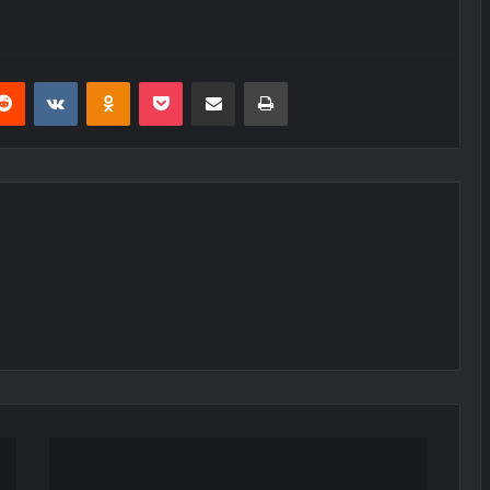
erest
Reddit
VKontakte
Odnoklassniki
Pocket
E-Posta ile paylaş
Yazdır