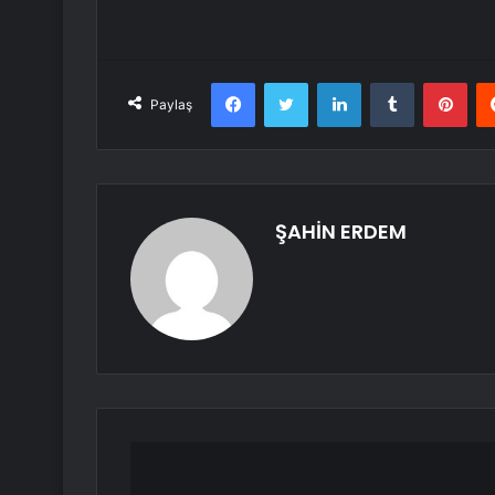
Facebook
Twitter
LinkedIn
Tumblr
Pint
Paylaş
ŞAHİN ERDEM