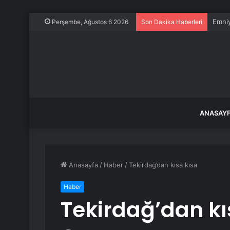
Emni
Perşembe, Ağustos 6 2026
Son Dakika Haberleri
ANASAY
Anasayfa
/
Haber
/
Tekirdağ’dan kısa kısa
Haber
Tekirdağ’dan kı