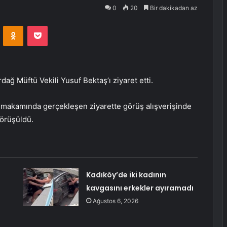
0
20
Bir dakikadan az
VKontakte
Odnoklassniki
Pocket
ğ Müftü Vekili Yusuf Bektaş’ı ziyaret etti.
 makamında gerçekleşen ziyarette görüş alışverişinde
görüşüldü.
Kadıköy’de iki kadının
kavgasını erkekler ayıramadı
Ağustos 6, 2026