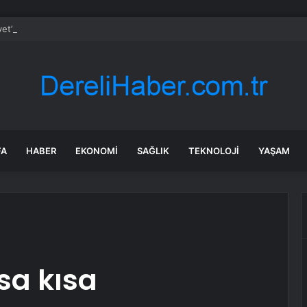
yet’ten UYUMA çağrısı
FA
HABER
EKONOMI
SAĞLIK
TEKNOLOJI
YAŞAM
sa kısa