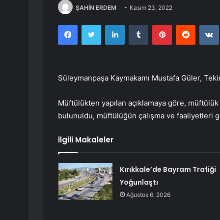
ŞAHİN ERDEM
Kasım 23, 2022
Facebook
Twitter
LinkedIn
Tumblr
Pinterest
Reddit
Süleymanpaşa Kaymakamı Mustafa Güler, Tekirda
Müftülükten yapılan açıklamaya göre, müftülük
bulunuldu, müftülüğün çalışma ve faaliyetleri 
İlgili Makaleler
Kırıkkale’de Bayram Trafiği
Yoğunlaştı
Ağustos 6, 2026