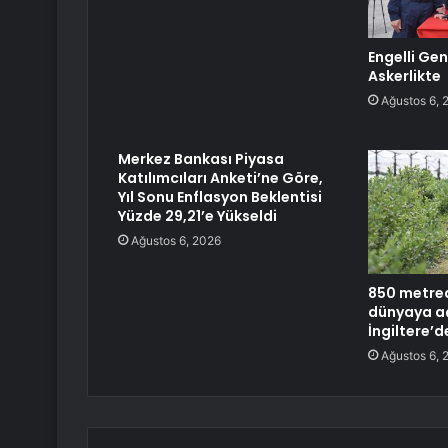
Engelli Gen
Askerlikte
Ağustos 6, 
Merkez Bankası Piyasa
Katılımcıları Anketi’ne Göre,
Yıl Sonu Enflasyon Beklentisi
Yüzde 29,21’e Yükseldi
Ağustos 6, 2026
850 metred
dünyaya aç
İngiltere’d
Ağustos 6, 