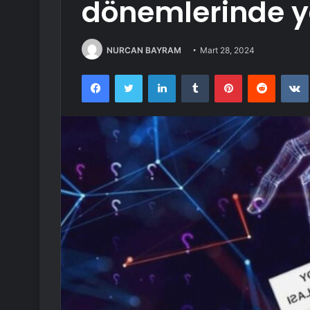
dönemlerinde y
NURCAN BAYRAM
Mart 28, 2024
Facebook
Twitter
LinkedIn
Tumblr
Pinterest
Reddit