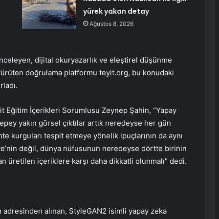
yürek yakan detay
Ağustos 8, 2026
inceleyen, dijital okuryazarlık ve eleştirel düşünme
i yürüten doğrulama platformu teyit.org, bu konudaki
rladı.
yit Eğitim İçerikleri Sorumlusu Zeynep Şahin, “Yapay
e epey yakın görsel çıktılar artık neredeyse her gün
hte kurguları tespit etmeye yönelik ipuçlarının da aynı
ye’nin değil, dünya nüfusunun neredeyse dörtte birinin
an üretilen içeriklere karşı daha dikkatli olunmalı” dedi.
 adresinden alınan, StyleGAN2 isimli yapay zeka