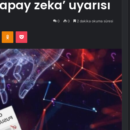
apay zeka’ uyarısı
0
0
2 dakika okuma süresi
VKontakte
Odnoklassniki
Pocket