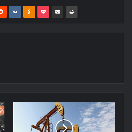
erest
Reddit
VKontakte
Odnoklassniki
Pocket
E-Posta ile paylaş
Yazdır