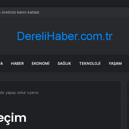
üreticisi karını katladı
FA
HABER
EKONOMI
SAĞLIK
TEKNOLOJI
YAŞAM
de yapay zeka’ uyarısı
seçim