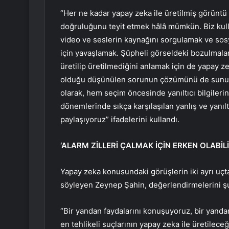
“Her ne kadar yapay zeka ile üretilmiş görüntü 
doğruluğunu teyit etmek hâlâ mümkün. Biz kulla
video ve seslerin kaynağını sorgulamak ve sos
için yavaşlamak. Şüpheli görseldeki bozulmalar
üretilip üretilmediğini anlamak için de yapay z
olduğu düşünülen sorunun çözümünü de sunuyor.
olarak, hem seçim öncesinde yanıltıcı bilgiler
dönemlerinde sıkça karşılaşılan yanlış ve yanıltıc
paylaşıyoruz” ifadelerini kullandı.
‘ALARM ZİLLERİ ÇALMAK İÇİN ERKEN OLABİLİ
Yapay zeka konusundaki görüşlerin iki ayrı uç
söyleyen Zeynep Şahin, değerlendirmelerini şu 
“Bir yandan faydalarını konuşuyoruz, bir yand
en tehlikeli suçlarının yapay zeka ile üretilec