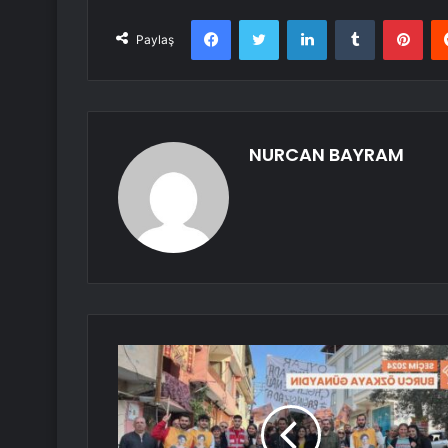
Facebook
Twitter
LinkedIn
Tumblr
Pint
Paylaş
NURCAN BAYRAM