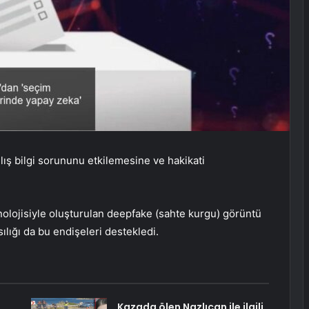
nlış bilgi sorununu etkilemesine ve hakikati
nolojisiyle oluşturulan deepfake (sahte kurgu) görüntü
ılığı da bu endişeleri destekledi.
Kazada ölen Nazlıcan ile ilgili