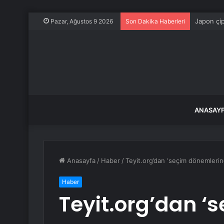
Japon çip 
Pazar, Ağustos 9 2026
Son Dakika Haberleri
ANASAY
Anasayfa
/
Haber
/
Teyit.org’dan ‘seçim dönemlerin
Haber
Teyit.org’dan ‘