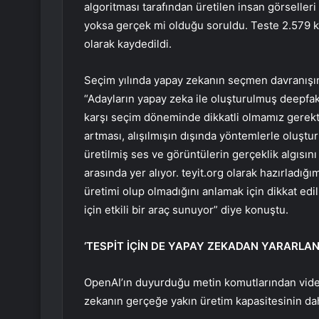
algoritması tarafından üretilen insan görselleri
yoksa gerçek mi olduğu soruldu. Teste 2.579 ki
olarak kaydedildi.
Seçim yılında yapay zekanın seçmen davranışını
“Adayların yapay zeka ile oluşturulmuş deepfak
karşı seçim döneminde dikkatli olmamız gerekt
artması, alışılmışın dışında yöntemlerle oluştur
üretilmiş ses ve görüntülerin gerçeklik algısın
arasında yer alıyor. teyit.org olarak hazırladığ
üretimi olup olmadığını anlamak için dikkat ed
için etkili bir araç sunuyor” diye konuştu.
‘TESPİT İÇİN DE YAPAY ZEKADAN YARARLANI
OpenAI’ın duyurduğu metin komutlarından vide
zekanın gerçeğe yakın üretim kapasitesinin dah