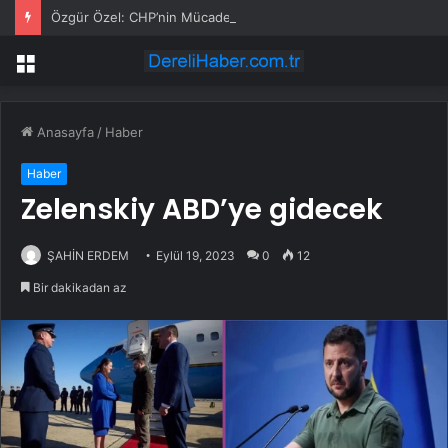
Özgür Özel: CHP’nin Mücadelesi Türkiye’nin Mücadelesidir
Menü
Anasayfa
/
Haber
Haber
Zelenskiy ABD’ye gidecek
ŞAHİN ERDEM
Eylül 19, 2023
0
12
Bir dakikadan az