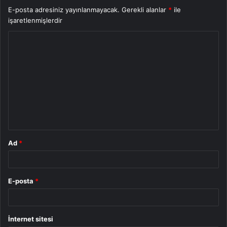
E-posta adresiniz yayınlanmayacak.
Gerekli alanlar
*
ile
işaretlenmişlerdir
Y
o
r
u
m
*
Ad
*
E-posta
*
İnternet sitesi