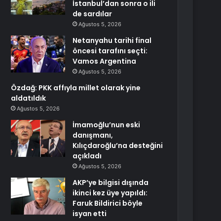
İstanbul’dan sonra o ili
de sardılar
Ağustos 5, 2026
Netanyahu tarihi final
öncesi tarafını seçti:
Vamos Argentina
Ağustos 5, 2026
Özdağ: PKK affıyla millet olarak yine
aldatıldık
Ağustos 5, 2026
İmamoğlu’nun eski
danışmanı,
Kılıçdaroğlu’na desteğini
açıkladı
Ağustos 5, 2026
AKP’ye bilgisi dışında
ikinci kez üye yapıldı:
Faruk Bildirici böyle
isyan etti