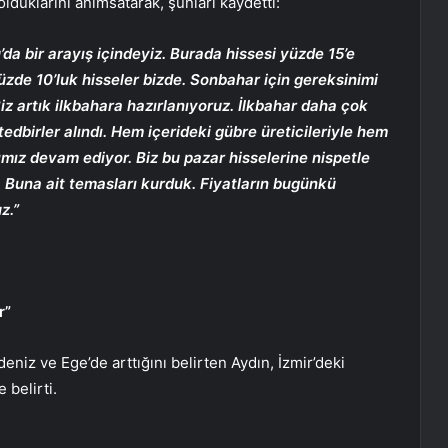
olduklarını anımsatarak, şunları kaydetti:
’da bir arayış içindeyiz. Burada hissesi yüzde 15’e
zde 10’luk hisseler bizde. Sonbahar için gereksinimi
 Biz artık ilkbahara hazırlanıyoruz. İlkbahar daha çok
tedbirler alındı. Hem içerideki gübre üreticileriyle hem
rımız devam ediyor. Biz bu pazar hisselerine nispetle
. Buna ait temasları kurduk. Fiyatların bugünkü
z.”
r”
deniz ve Ege’de arttığını belirten Aydın,
İzmir’deki
 belirti.