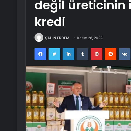
değil üreticinin
kredi
ŞAHİN ERDEM
Kasım 28, 2022
Facebook
Twitter
LinkedIn
Tumblr
Pinterest
Reddit