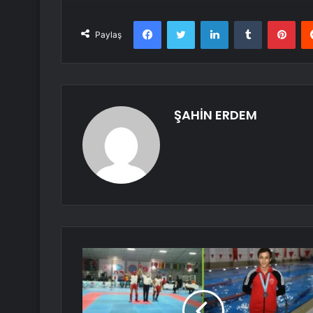
Facebook
Twitter
LinkedIn
Tumblr
Pint
Paylaş
ŞAHİN ERDEM