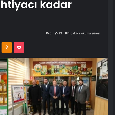
 ihtiyacı kadar
0
13
1 dakika okuma süresi
VKontakte
Odnoklassniki
Pocket