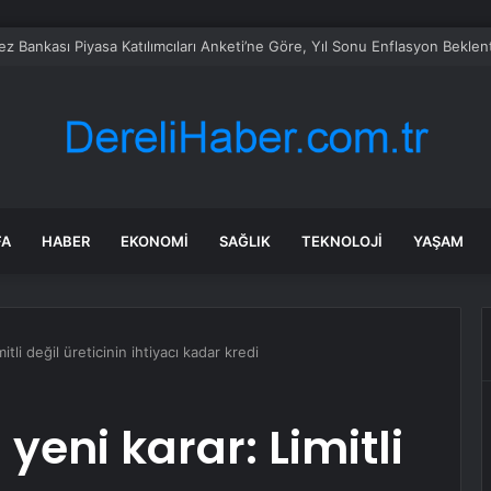
etrede başladılar, dünyaya açıldılar: İngiltere’den talep yağıyor
FA
HABER
EKONOMI
SAĞLIK
TEKNOLOJI
YAŞAM
itli değil üreticinin ihtiyacı kadar kredi
yeni karar: Limitli