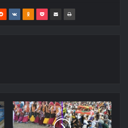
erest
Reddit
VKontakte
Odnoklassniki
Pocket
E-Posta ile paylaş
Yazdır