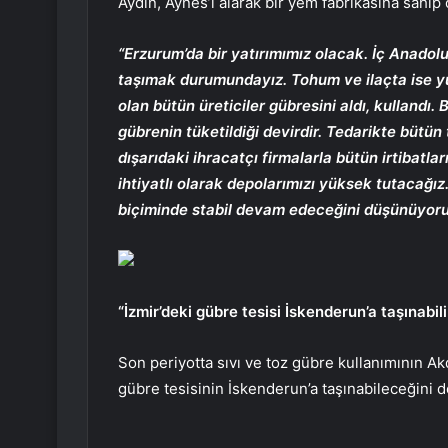
Aydın, Aynes’i alarak bir yem fabrikasına sahip 
“Erzurum’da bir yatırımımız olacak. İç Anadolu
taşımak durumundayız. Tohum ve ilaçta ise yü
olan bütün üreticiler gübresini aldı, kullandı.
gübrenin tüketildiği devirdir. Tedarikte bütün 
dışarıdaki ihracatçı firmalarla bütün irtibatla
ihtiyatlı olarak depolarımızı yüksek tutacağız
biçiminde stabil devam edeceğini düşünüyoru
“İzmir’deki gübre tesisi İskenderun’a taşınabili
Son periyotta sıvı ve toz gübre kullanımının Ak
gübre tesisinin İskenderun’a taşınabileceğini de